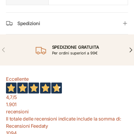
Spedizioni
SPEDIZIONE GRATUITA
INDIETRO
AVA
Per ordini superiori a 99€
Eccellente
4,7
/5
1.901
recensioni
Il totale delle recensioni indicate include la somma di:
Recensioni Feedaty
1094