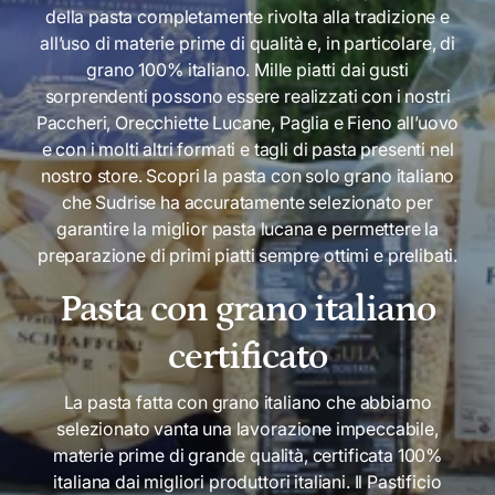
della pasta completamente rivolta alla tradizione e
i
all’uso di materie prime di qualità e, in particolare, di
c
grano 100% italiano. Mille piatti dai gusti
y
sorprendenti possono essere realizzati con i nostri
Paccheri, Orecchiette Lucane, Paglia e Fieno all’uovo
e con i molti altri formati e tagli di pasta presenti nel
nostro store. Scopri la pasta con solo grano italiano
che Sudrise ha accuratamente selezionato per
garantire la miglior pasta lucana e permettere la
preparazione di primi piatti sempre ottimi e prelibati.
Pasta con grano italiano
certificato
La pasta fatta con grano italiano che abbiamo
selezionato vanta una lavorazione impeccabile,
materie prime di grande qualità, certificata 100%
italiana dai migliori produttori italiani. Il Pastificio