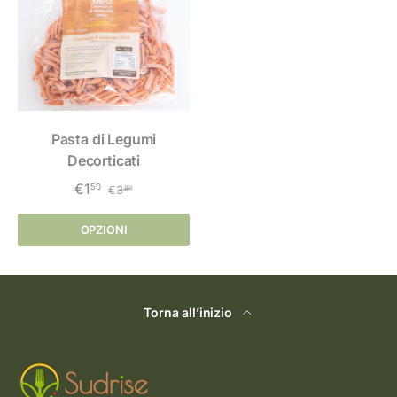
Pasta di Legumi
Decorticati
€1
50
€3
80
OPZIONI
Torna all’inizio