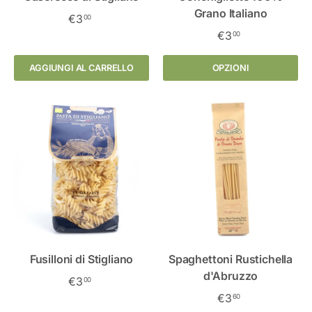
Grano Italiano
€3
00
€3
00
AGGIUNGI AL CARRELLO
OPZIONI
Fusilloni di Stigliano
Spaghettoni Rustichella
d'Abruzzo
€3
00
€3
60