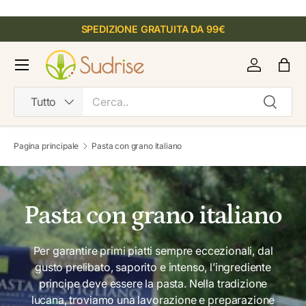
PASSA AI CONTENUTI
SPEDIZIONE GRATUITA DA 99€
R
e
Menu
Accedi
Bor
a
d
Cerca
Tipo prodotto
Cerca
Tutto
t
h
e
Pagina principale
Pasta con grano italiano
P
r
i
v
Pasta con grano italiano
a
c
Per garantire primi piatti sempre eccezionali, dal
y
gusto prelibato, saporito e intenso, l’ingrediente
P
principe deve essere la pasta. Nella tradizione
o
lucana, troviamo una lavorazione e preparazione
l