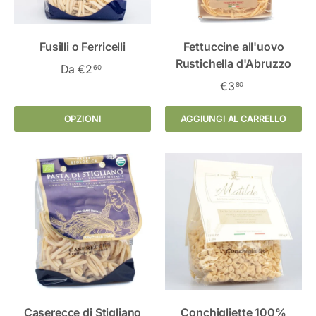
Fusilli o Ferricelli
Fettuccine all'uovo
Rustichella d'Abruzzo
Da
€2
60
€3
80
OPZIONI
AGGIUNGI AL CARRELLO
Caserecce di Stigliano
Conchigliette 100%