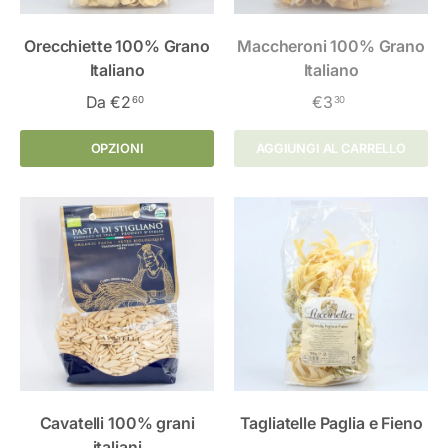
Orecchiette 100% Grano
Maccheroni 100% Grano
Italiano
Italiano
Da
€2
€3
60
30
OPZIONI
AGGIUNGI AL CARRELLO
Cavatelli 100% grani
Tagliatelle Paglia e Fieno
italiani