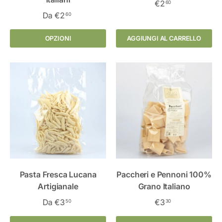
€2
60
Da
€2
60
OPZIONI
AGGIUNGI AL CARRELLO
Pasta Fresca Lucana
Paccheri e Pennoni 100%
Artigianale
Grano Italiano
Da
€3
€3
50
30