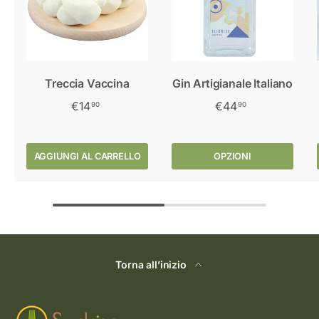
Treccia Vaccina
Gin Artigianale Italiano
€14
€44
90
90
AGGIUNGI AL CARRELLO
OPZIONI
Torna all’inizio