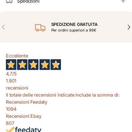
Spedizioni
SPEDIZIONE GRATUITA
INDIETRO
AVA
Per ordini superiori a 99€
Eccellente
4,7
/5
1.901
recensioni
Il totale delle recensioni indicate include la somma di:
Recensioni Feedaty
1094
Recensioni Ebay
807