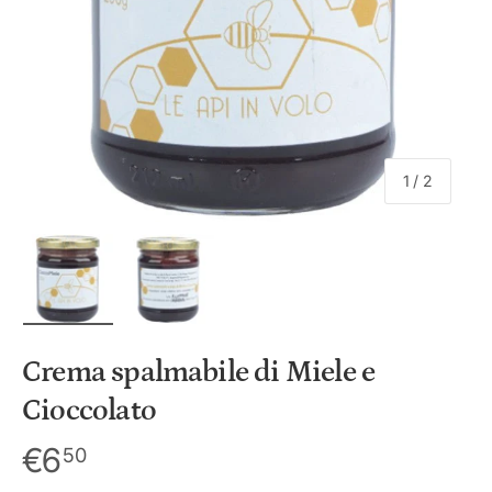
i
c
y
di
1
/
2
Carica immagine 1 nella visualizzazione galleria
Carica immagine 2 nella visualizzazione 
Crema spalmabile di Miele e
Cioccolato
€6
50