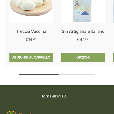
Treccia Vaccina
Gin Artigianale Italiano
€14
€44
90
90
AGGIUNGI AL CARRELLO
OPZIONI
Torna all’inizio