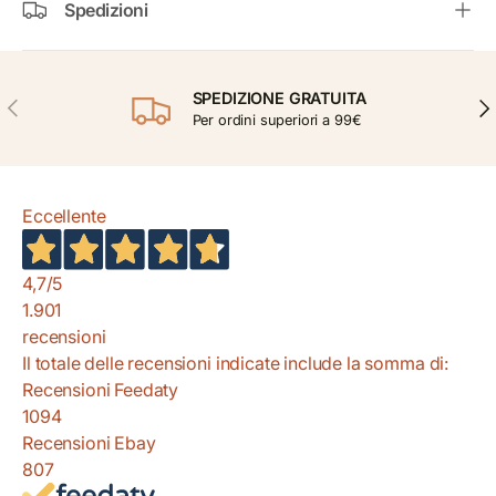
Spedizioni
SPEDIZIONE GRATUITA
INDIETRO
AVA
Per ordini superiori a 99€
Eccellente
4,7
/5
1.901
recensioni
Il totale delle recensioni indicate include la somma di:
Recensioni Feedaty
1094
Recensioni Ebay
807