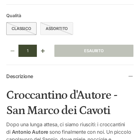
Qualità
CLASSICO
ASSORTITO
Q.tà
ESAURITO
DIMINUIRE LA QUANTITÀ
AUMENTA LA QUANTITÀ
Descrizione
Croccantino d'Autore -
San Marco dei Cavoti
Dopo una lunga attesa, ci siamo riusciti: i croccantini
di
Antonio Autore
sono finalmente con noi. Un piccolo
capolavoro del Sannio, dove miele, nocciole e