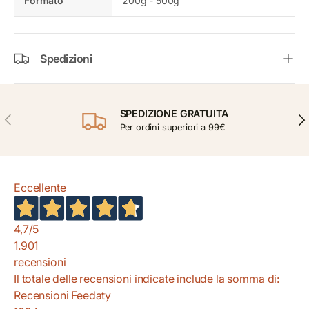
Formato
200g - 500g
Spedizioni
SPEDIZIONE GRATUITA
INDIETRO
AVA
Per ordini superiori a 99€
Eccellente
4,7
/5
1.901
recensioni
Il totale delle recensioni indicate include la somma di:
Recensioni Feedaty