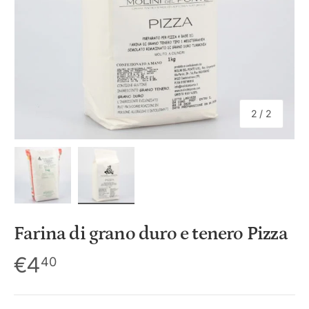
i
c
y
di
2
/
2
Carica immagine 1 nella visualizzazione galleria
Carica immagine 2 nella visualizzazione 
Farina di grano duro e tenero Pizza
€4
40