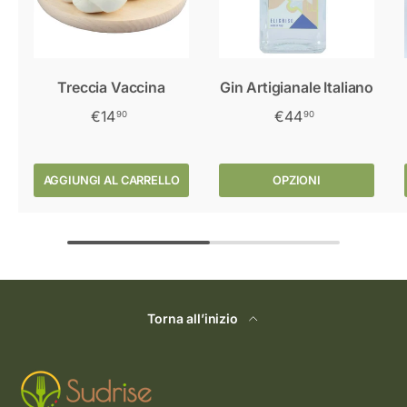
Treccia Vaccina
Gin Artigianale Italiano
€14
€44
90
90
AGGIUNGI AL CARRELLO
OPZIONI
Torna all’inizio