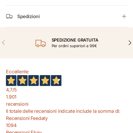
Spedizioni
SPEDIZIONE GRATUITA
INDIETRO
AVA
Per ordini superiori a 99€
Eccellente
4,7
/5
1.901
recensioni
Il totale delle recensioni indicate include la somma di:
Recensioni Feedaty
1094
Recensioni Ebay