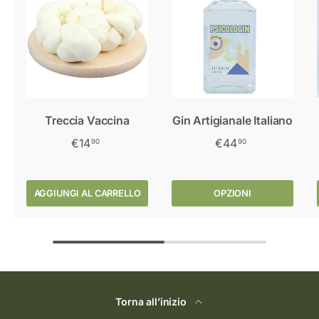
Treccia Vaccina
Gin Artigianale Italiano
€14
€44
90
90
AGGIUNGI AL CARRELLO
OPZIONI
Torna all’inizio