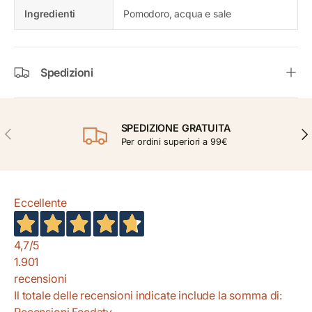
Ingredienti
Pomodoro, acqua e sale
Spedizioni
SPEDIZIONE GRATUITA
INDIETRO
AVA
Per ordini superiori a 99€
Eccellente
4,7
/5
1.901
recensioni
Il totale delle recensioni indicate include la somma di:
Recensioni Feedaty