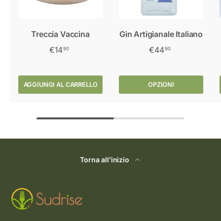
Treccia Vaccina
Gin Artigianale Italiano
€14
€44
90
90
AGGIUNGI AL CARRELLO
OPZIONI
Torna all’inizio