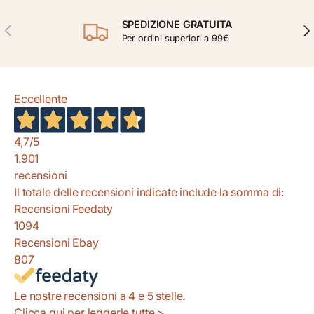
SPEDIZIONE GRATUITA
INDIETRO
AVA
Per ordini superiori a 99€
Eccellente
4,7
/5
1.901
recensioni
Il totale delle recensioni indicate include la somma di:
Recensioni Feedaty
1094
Recensioni Ebay
807
Le nostre recensioni a 4 e 5 stelle.
Clicca qui per leggerle tutte >