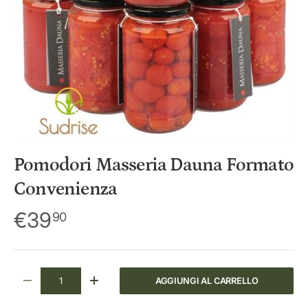
i
c
y
Pomodori Masseria Dauna Formato
Convenienza
€39
90
Q.tà
AGGIUNGI AL CARRELLO
DIMINUIRE LA QUANTITÀ
AUMENTA LA QUANTITÀ