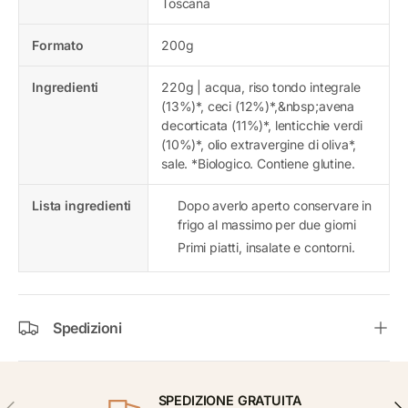
Toscana
Formato
200g
Ingredienti
220g | acqua, riso tondo integrale
(13%)*, ceci (12%)*,&nbsp;avena
decorticata (11%)*, lenticchie verdi
(10%)*, olio extravergine di oliva*,
sale. *Biologico. Contiene glutine.
Lista ingredienti
Dopo averlo aperto conservare in
frigo al massimo per due giorni
Primi piatti, insalate e contorni.
Spedizioni
SPEDIZIONE GRATUITA
INDIETRO
AVA