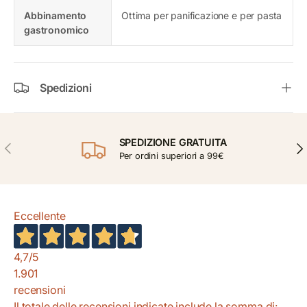
Abbinamento
Ottima per panificazione e per pasta
gastronomico
Spedizioni
SPEDIZIONE GRATUITA
INDIETRO
AVA
Per ordini superiori a 99€
Eccellente
4,7
/5
1.901
recensioni
Il totale delle recensioni indicate include la somma di: