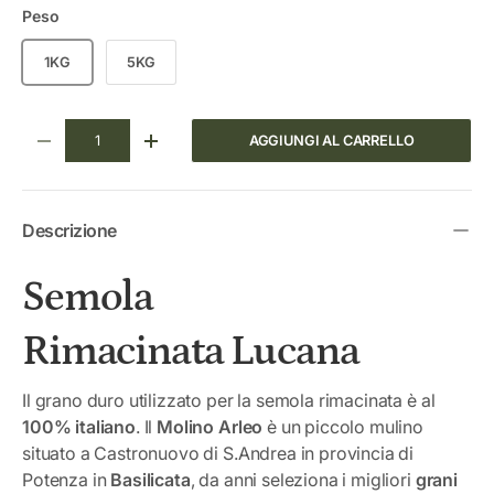
Peso
1KG
5KG
Q.tà
AGGIUNGI AL CARRELLO
DIMINUIRE LA QUANTITÀ
AUMENTA LA QUANTITÀ
Descrizione
Semola
Rimacinata Lucana
Il grano duro utilizzato per la semola rimacinata è al
100% italiano
. Il
Molino Arleo
è un piccolo mulino
situato a Castronuovo di S.Andrea in provincia di
Potenza in
Basilicata
, da anni seleziona i migliori
grani