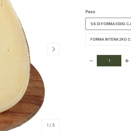
Peso
1/4 DI FORMA 500G C.
FORMA INTERA 2KG C.
AVANTI
Q.tà
DIMINUIRE LA QUANT
A
di
1
/
5