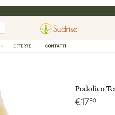
rca
OFFERTE
CONTATTI
Podolico Te
€17
90