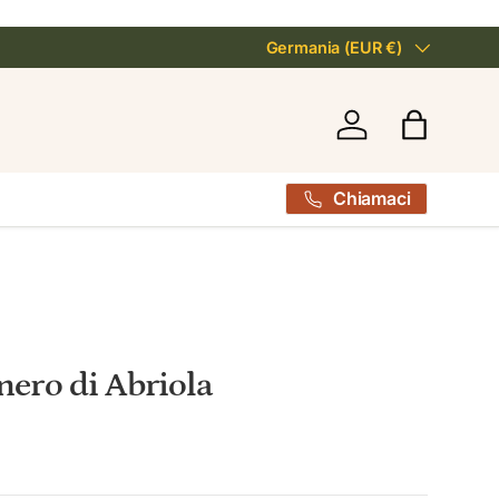
Paese/Regione
Germania (EUR €)
Accedi
Borsa
Chiamaci
nero di Abriola