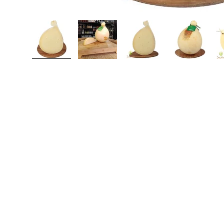
Carica immagine 1 nella visualizzazione galleri
Carica immagine 2 nella visualizza
Carica immagine 3 nell
Carica im