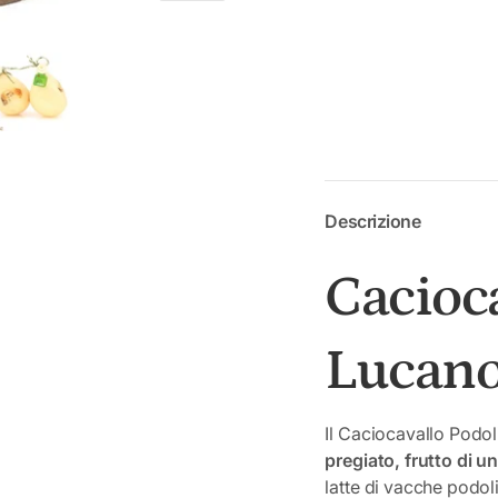
a
zione galleria
a visualizzazione galleria
magine 4 nella visualizzazione galleria
Carica immagine 5 nella visualizzazione galleria
Descrizione
Cacioc
Lucano
Il Caciocavallo Podol
pregiato, frutto di u
latte di vacche podoli