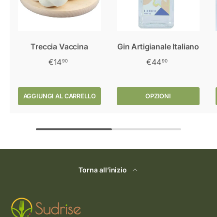
Treccia Vaccina
Gin Artigianale Italiano
€14
€44
90
90
AGGIUNGI AL CARRELLO
OPZIONI
Torna all’inizio