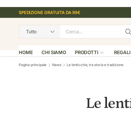
PASSA AI CONTENUTI
SPEDIZIONE GRATUITA DA 99€
Cerca
Tipo prodotto
Ce
Tutto
HOME
CHI SIAMO
PRODOTTI
REGALI
Pagina principale
News
Le lenticchie, tra storia e tradizione
Le lent