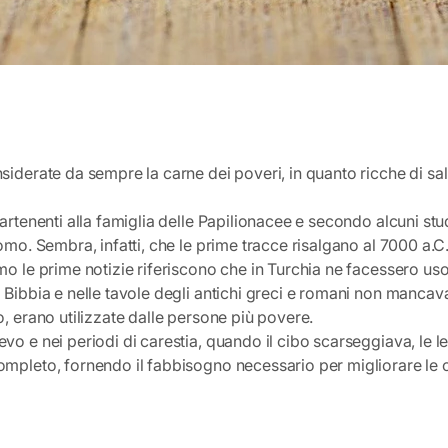
siderate da sempre la carne dei poveri, in quanto ricche di sali
rtenenti alla famiglia delle Papilionacee e secondo alcuni stud
uomo. Sembra, infatti, che le prime tracce risalgano al 7000 a.
mo le prime notizie riferiscono che in Turchia ne facessero uso 
 Bibbia e nelle tavole degli antichi greci e romani non mancava
o, erano utilizzate dalle persone più povere.
vo e nei periodi di carestia, quando il cibo scarseggiava, le l
ompleto, fornendo il fabbisogno necessario per migliorare le c