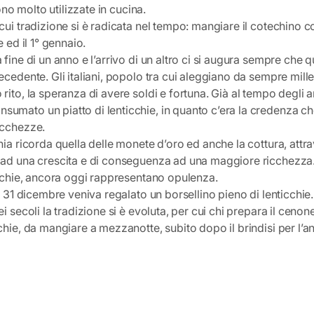
sono molto utilizzate in cucina.
cui tradizione si è radicata nel tempo: mangiare il cotechino co
e ed il 1° gennaio.
 fine di un anno e l’arrivo di un altro ci si augura sempre che
ecedente. Gli italiani, popolo tra cui aleggiano da sempre mille
rito, la speranza di avere soldi e fortuna. Già al tempo degli a
umato un piatto di lenticchie, in quanto c’era la credenza c
icchezze.
hia ricorda quella delle monete d’oro ed anche la cottura, att
 ad una crescita e di conseguenza ad una maggiore ricchezza.
icchie, ancora oggi rappresentano opulenza.
il 31 dicembre veniva regalato un borsellino pieno di lenticchie.
ei secoli la tradizione si è evoluta, per cui chi prepara il cen
chie, da mangiare a mezzanotte, subito dopo il brindisi per l’