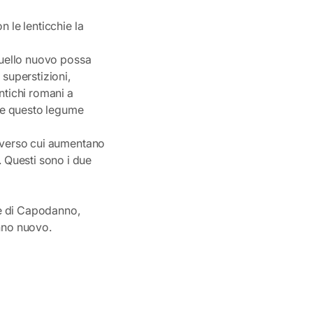
n le lenticchie la
 quello nuovo possa
 superstizioni,
ntichi romani a
he questo legume
raverso cui aumentano
 Questi sono i due
one di Capodanno,
anno nuovo.