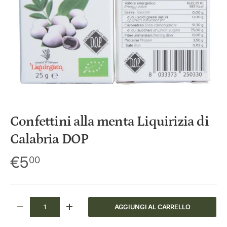
i
c
y
Confettini alla menta Liquirizia di
Calabria DOP
€5
00
Q.tà
AGGIUNGI AL CARRELLO
DIMINUIRE LA QUANTITÀ
AUMENTA LA QUANTITÀ