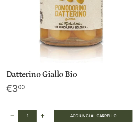
i
c
y
Datterino Giallo Bio
€3
00
Q.tà
AGGIUNGI AL CARRELLO
DIMINUIRE LA QUANTITÀ
AUMENTA LA QUANTITÀ