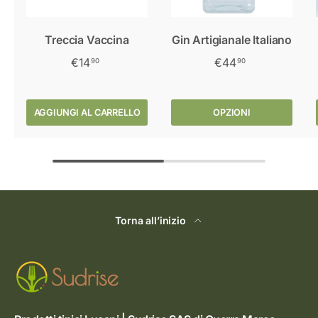
Treccia Vaccina
Gin Artigianale Italiano
€14
€44
90
90
AGGIUNGI AL CARRELLO
OPZIONI
Torna all’inizio