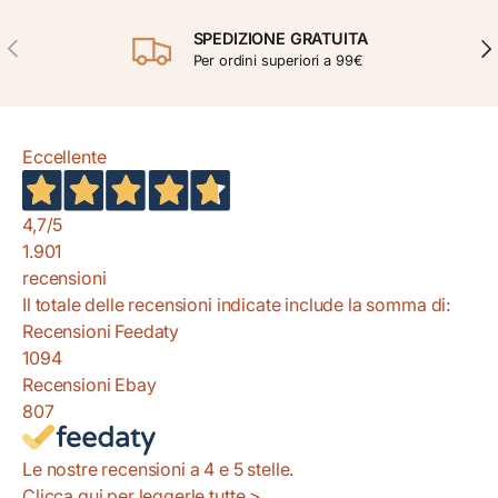
SPEDIZIONE GRATUITA
INDIETRO
AVA
Per ordini superiori a 99€
Eccellente
4,7
/5
1.901
recensioni
Il totale delle recensioni indicate include la somma di:
Recensioni Feedaty
1094
Recensioni Ebay
807
Le nostre recensioni a 4 e 5 stelle.
Clicca qui per leggerle tutte >