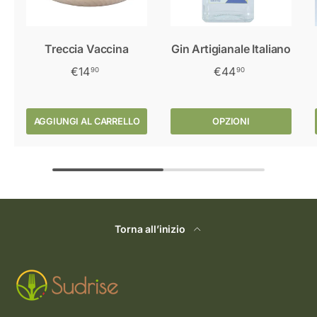
Treccia Vaccina
Gin Artigianale Italiano
€14
€44
90
90
AGGIUNGI AL CARRELLO
OPZIONI
Torna all’inizio