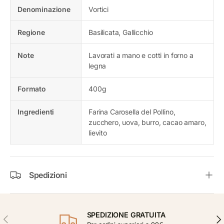
Denominazione
Vortici
Regione
Basilicata, Gallicchio
Note
Lavorati a mano e cotti in forno a
legna
Formato
400g
Ingredienti
Farina Carosella del Pollino,
zucchero, uova, burro, cacao amaro,
lievito
Spedizioni
SPEDIZIONE GRATUITA
INDIETRO
AVA